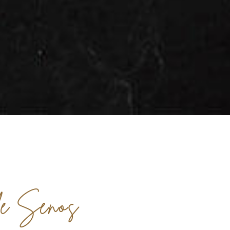
AFTER
BEFORE
de Senos