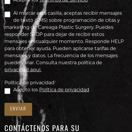
Acepto los
Terminos de Servicio
Al marcar esta casilla, aceptas recibir mensajes
de texto (SMS) sobre programación de citas y
marketing de Careaga Plastic Surgery. Puedes
responder STOP para dejar de recibir estos
mensajes en cualquier momento. Responde HELP
para obtener ayuda. Pueden aplicarse tarifas de
mensajes y datos. La frecuencia de los mensajes
puede variar. Consulta nuestra política de
privacidad aquí.
Política de privacidad
*
Acepto los
Política de privacidad
ENVIAR
CONTÁCTENOS PARA SU