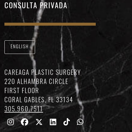
CONSULTA PRIVADA
ENGLISH
CAREAGA PLASTIC SURGERY
220 ALHAMBRA CIRCLE
FIRST FLOOR
CORAL GABLES, FL 33134
305.960.7511
Follow
Follow
Follow
Find
Find
Whatsapp